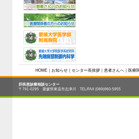
HOME
｜
お知らせ
｜
センター長挨拶
｜
患者さんへ
｜
医療
肝疾患診療相談センター
〒791-0295 愛媛県東温市志津川 TEL/FAX (089)960-5955