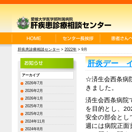
肝疾患診療相談センター
>
2022年
> 9月
肝炎デー 
アーカイブ
☆済生会西条病
2026年7月
きました。
2026年2月
2026年1月
済生会西条病院
2025年7月
を目的とし、2
2025年2月
安全の部会とし
2024年11月
週には病院正面
2024年8月