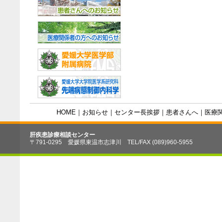
HOME
｜
お知らせ
｜
センター長挨拶
｜
患者さんへ
｜
医療
肝疾患診療相談センター
〒791-0295 愛媛県東温市志津川 TEL/FAX (089)960-5955