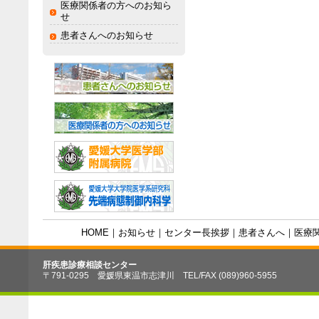
医療関係者の方へのお知ら
せ
患者さんへのお知らせ
HOME
｜
お知らせ
｜
センター長挨拶
｜
患者さんへ
｜
医療
肝疾患診療相談センター
〒791-0295 愛媛県東温市志津川 TEL/FAX (089)960-5955