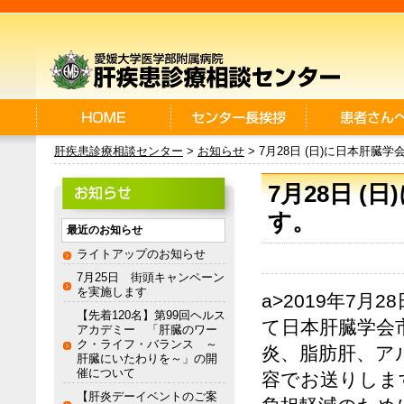
肝疾患診療相談センター
>
お知らせ
> 7月28日 (日)に日本肝
7月28日 
す。
最近のお知らせ
ライトアップのお知らせ
7月25日 街頭キャンペーン
を実施します
a>2019年7月
【先着120名】第99回ヘルス
て日本肝臓学会
アカデミー 「肝臓のワー
ク・ライフ・バランス ～
炎、脂肪肝、ア
肝臓にいたわりを～」の開
催について
容でお送りしま
【肝炎デーイベントのご案