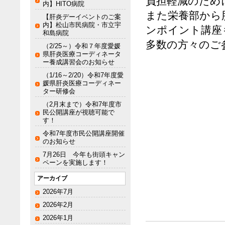
負担軽減のため
内】HITO病院
また栄養部から
【肝炎デーイベントのご案
内】松山市民病院・市立宇
ンポイント講座
和島病院
多数の方々のご
（2/25～）令和７年度愛媛
県肝炎医療コーディネータ
ー養成講習会のお知らせ
（1/16～2/20）令和7年度愛
媛県肝炎医療コーディネー
ター研修会
（2月末まで）令和7年度市
民公開講座が視聴可能で
す！
令和7年度市民公開講座開催
のお知らせ
7月26日 今年も街頭キャン
ペーンを実施します！
アーカイブ
2026年7月
2026年2月
2026年1月