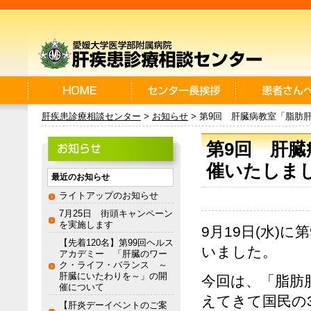
肝疾患診療相談センター
>
お知らせ
> 第9回 肝臓病教室「脂肪
第9回 肝臓
催いたしま
最近のお知らせ
ライトアップのお知らせ
7月25日 街頭キャンペーン
を実施します
9月19日(水)
【先着120名】第99回ヘルス
いました。
アカデミー 「肝臓のワー
ク・ライフ・バランス ～
肝臓にいたわりを～」の開
今回は、「脂肪
催について
えてきて国民の
【肝炎デーイベントのご案