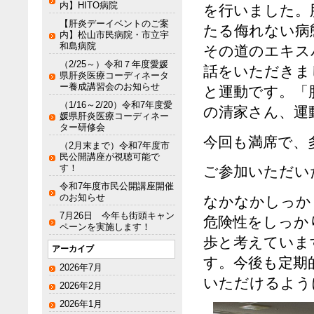
内】HITO病院
を行いました。
【肝炎デーイベントのご案
たる侮れない病
内】松山市民病院・市立宇
和島病院
その道のエキス
（2/25～）令和７年度愛媛
話をいただきま
県肝炎医療コーディネータ
ー養成講習会のお知らせ
と運動です。「
（1/16～2/20）令和7年度愛
の清家さん、運
媛県肝炎医療コーディネー
ター研修会
今回も満席で、
（2月末まで）令和7年度市
民公開講座が視聴可能で
す！
ご参加いただい
令和7年度市民公開講座開催
のお知らせ
なかなかしっか
7月26日 今年も街頭キャン
危険性をしっか
ペーンを実施します！
歩と考えていま
アーカイブ
す。今後も定期
2026年7月
いただけるよう
2026年2月
2026年1月