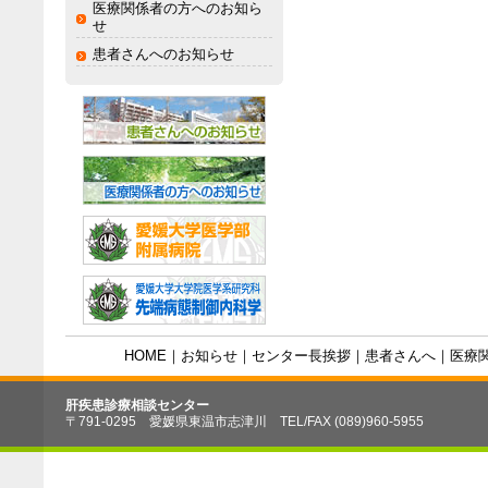
医療関係者の方へのお知ら
せ
患者さんへのお知らせ
HOME
｜
お知らせ
｜
センター長挨拶
｜
患者さんへ
｜
医療
肝疾患診療相談センター
〒791-0295 愛媛県東温市志津川 TEL/FAX (089)960-5955