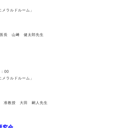
エメラルドルーム」
医長 山﨑 健太郎先生
：00
エメラルドルーム」
 准教授 大田 嗣人先生
研究会