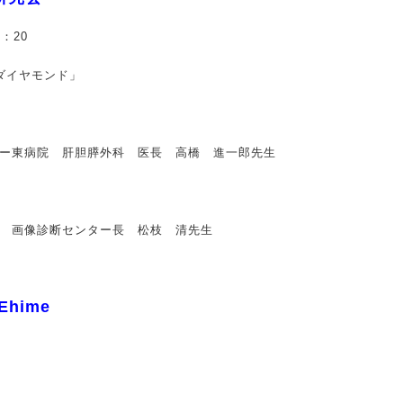
：20
ダイヤモンド」
ー東病院 肝胆膵外科 医長 高橋 進一郎先生
 画像診断センター長 松枝 清先生
hime