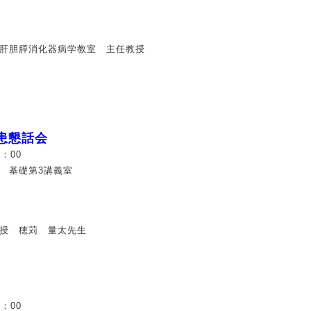
肝胆膵消化器病学教室 主任教授
患懇話会
：00
 基礎第3講義室
授 穂苅 量太先生
：00