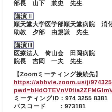
部長 山下 兼史 先生
講演Ⅱ
順天堂大学医学部順天堂病院 消
助教 夕部 由規謙 先生
講演Ⅲ
医療法人 倚山会 田岡病院
院長 吉岡 一夫 先生
【Zoomミーティング接続先】
https://abbvie.zoom.us/j/97432
pwd=bHdOTEVnV0tia2ZFMGlm
ミーティングID：974 3255 8381
パスコード ：973181