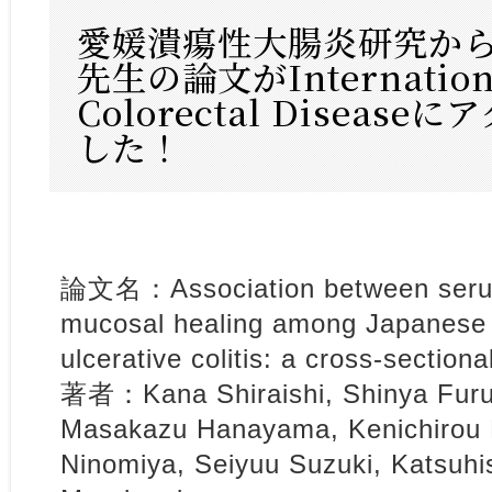
愛媛潰瘍性大腸炎研究から
先生の論文がInternational
Colorectal Diseas
した！
論文名：Association between serum 
mucosal healing among Japanese 
ulcerative colitis: a cross-sectiona
著者：Kana Shiraishi, Shinya Furu
Masakazu Hanayama, Kenichirou 
Ninomiya, Seiyuu Suzuki, Katsuhi