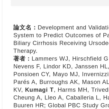
論文名：
Development and Validati
System to Predict Outcomes of Pa
Biliary Cirrhosis Receiving Ursode
Therapy.
著者：
Lammers WJ, Hirschfield G
Nevens F, Lindor KD, Janssen HL,
Ponsioen CY, Mayo MJ, Invernizzi
Parés A, Burroughs AK, Mason A
KV,
Kumagi T
, Harms MH, Trived
Cheung A, Lleo A, Caballeria L, 
Buuren HR; Global PBC Study Gr