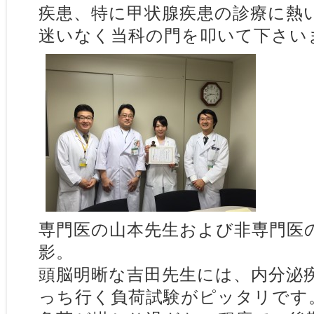
疾患、特に甲状腺疾患の診療に熱
迷いなく当科の門を叩いて下さい
専門医の山本先生および非専門医
影。
頭脳明晰な吉田先生には、内分泌
っち行く負荷試験がピッタリです