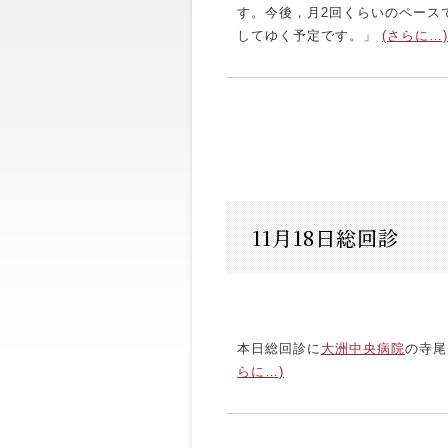
す。今後，月2回くらいのペース
してゆく予定です。」
(さらに…)
11月18日総回診
本日総回診に
大洲中央病院
の寺尾
らに…)