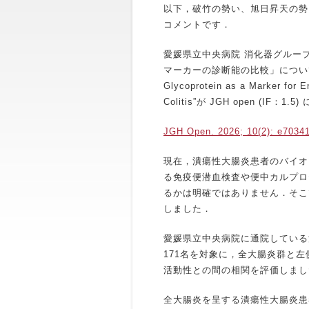
以下，破竹の勢い、旭日昇天の勢いで
コメントです．
愛媛県立中央病院 消化器グルー
マーカーの診断能の比較」についての論文” Ef
Glycoprotein as a Marker for E
Colitis”が JGH open (IF
JGH Open. 2026; 10(2): e70341
現在，潰瘍性大腸炎患者のバイオ
る免疫便潜血検査や便中カルプロ
るかは明確ではありません．そこ
しました．
愛媛県立中央病院に通院している
171名を対象に，全大腸炎群と
活動性との間の相関を評価しまし
全大腸炎を呈する潰瘍性大腸炎患