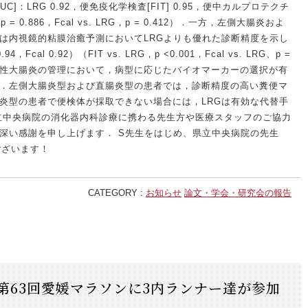
]：LRG 0.92，便免疫化学検査[FIT] 0.95，便中カルプロテクチ
RG、p = 0.886，Fcal vs. LRG，p = 0.412）．一方，左側大腸炎およ
は内視鏡的粘膜治癒予測においてLRGよりも優れた診断精度を示し
4，Fcal 0.92）（FIT vs. LRG，p <0.001，Fcal vs. LRG、p =
潰瘍性大腸炎の管理において，病型に応じたバイオマーカーの選択が有
．左側大腸炎型および直腸炎型の患者では，診断精度の高い糞便マ
炎型の患者で便検体が採取できない場合には，LRGは有効な代替手
立中央病院の消化器内科診療に携わる先生方や医療スタッフのご協力
深い感謝を申し上げます． S先生をはじめ、県立中央病院の先生
ございます！
CATEGORY :
お知らせ
論文・学会・研究会の報告
第63回愛媛マラソンに3内ランナー達が参加