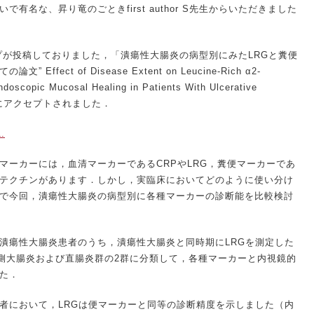
有名な、昇り竜のごときfirst author S先生からいただきました
プが投稿しておりました，「潰瘍性大腸炎の病型別にみたLRGと糞便
fect of Disease Extent on Leucine-Rich α2-
ndoscopic Mucosal Healing in Patients With Ulcerative
：1.5) にアクセプトされました．
.
マーカーには，血清マーカーであるCRPやLRG，糞便マーカーであ
テクチンがあります．しかし，実臨床においてどのように使い分け
で今回，潰瘍性大腸炎の病型別に各種マーカーの診断能を比較検討
潰瘍性大腸炎患者のうち，潰瘍性大腸炎と同時期にLRGを測定した
左側大腸炎および直腸炎群の2群に分類して，各種マーカーと内視鏡的
た．
者において，LRGは便マーカーと同等の診断精度を示しました（内