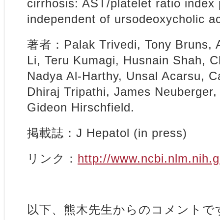
cirrhosis: AST/platelet ratio inde
independent of ursodeoxycholic a
著者：Palak Trivedi, Tony Bruns, 
Li, Teru Kumagi, Husnain Shah, Ch
Nadya Al-Harthy, Unsal Acarsu, Ca
Dhiraj Tripathi, James Neuberger,
Gideon Hirschfield.
掲載誌：J Hepatol (in press)
リンク：
http://www.ncbi.nlm.nih
以下、熊木先生からのコメントで