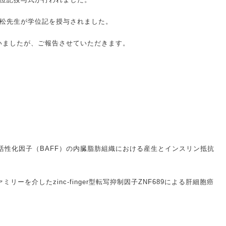
松先生が学位記を授与されました。
いましたが、ご報告させていただきます。
活性化因子（BAFF）の内臓脂肪組織における産生とインスリン抵抗
リーを介したzinc-finger型転写抑制因子ZNF689による肝細胞癌