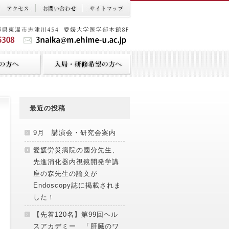
最近の投稿
9月 講演会・研究会案内
愛媛労災病院の國分先生、
先進消化器内視鏡開発学講
座の森先生の論文が
Endoscopy誌に掲載されま
した！
【先着120名】第99回ヘル
スアカデミー 「肝臓のワ