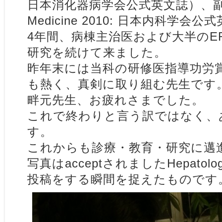
日本消化器病学会公式英文誌）、副論文
Medicine 2010: 日本内科学
4年間、病棟主治医および大半のE
研究を続けて来ました。
昨年末には当科の研修医指導功労
も熱く、真剣に取り組む先生です
畔元先生、お疲れさまでした。
これで終わりと言う訳ではなく、
す。
これからも診療・教育・研究に邁
写真はacceptされましたHepatology 
投稿をする瞬間を捉えたものです