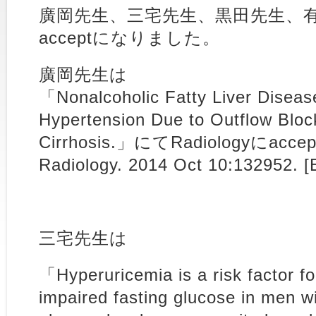
廣岡先生、三宅先生、黒田先生、
acceptになりました。
廣岡先生は
「Nonalcoholic Fatty Liver Disease
Hypertension Due to Outflow Block
Cirrhosis.」にてRadiologyにa
Radiology. 2014 Oct 10:132952. [E
三宅先生は
「Hyperuricemia is a risk factor fo
impaired fasting glucose in men w