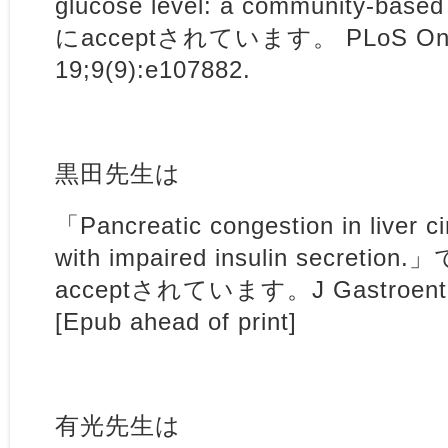
glucose level: a community-bas
にacceptされています。 PLoS One.
19;9(9):e107882.
黒田先生は
「Pancreatic congestion in liver ci
with impaired insulin secretion.
acceptされています。J Gastroentero
[Epub ahead of print]
有光先生は