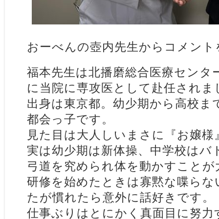
おーべんの壺内先生からコメント
福本先生は北播磨総合医療センタ
に当院に専攻医として赴任されま
出身は東京都。幼少期から高校ま
都会っ子です。
見た目は大人しいまさに『お嬢様
実は幼少期は新体操、中学校はバ
弓道を究められ体を動かすことが
研修を始めたときは寡黙な喋らな
たが慣れたら意外に話好きです。
仕事ぶりはとにかく真面目に努力