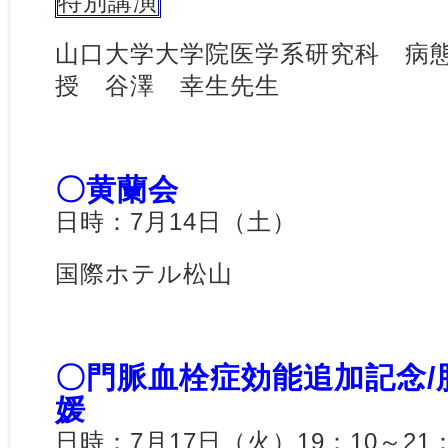
特別講演
山口大学大学院医学系研究科 病
授 谷澤 幸生先生
〇黄蘭会
日時：7月14日（土）
国際ホテル松山
〇門脈血栓症効能追加記念/
媛
日時：7月17日（火）19：10～21：