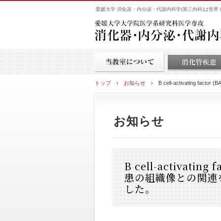
愛媛大学 消化器・内分泌・代謝内科学(第三内科)は世
トップ
›
お知らせ
›
B cell-activating
お知らせ
B cell-activat
患の組織像との関連をみた
した。