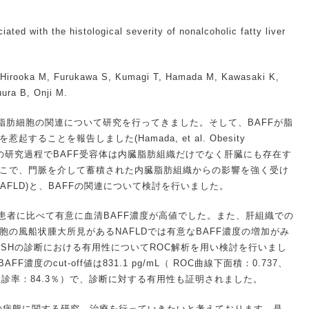
ciated with the histological severity of nonalcoholic fatty liver
 Hirooka M, Furukawa S, Kumagi T, Hamada M, Kawasaki K,
ura B, Onji M.
と脂肪細胞の関連について研究を行ってきました。そして、BAFFが脂
ることを報告しました(Hamada, et al. Obesity
さらに、その研究過程でBAFF受容体は内臓脂肪組織だけでなく肝臓にも存在す
こで、門脈を介して蓄積された内臓脂肪組織からの影響を強く受け
AFLD)と、BAFFの関連について検討を行いました。
atosis患者に比べて有意に血清BAFF濃度が高値でした。また、肝組織での
の風船状腫大所見があるNAFLDでは有意なBAFF濃度の増加がみ
ASHの診断における有用性についてROC解析を用い検討を行いまし
濃度のcut-off値は831.1 pg/mL（ ROC曲線下面積：0.737、
、正診率：84.3％）で、診断に対する有用性も証明されました。
者の病態に関する研究、治療を行っていきたいと考えております。是