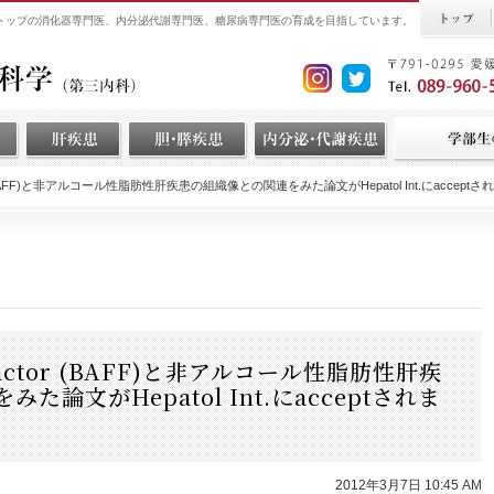
界トップの消化器専門医、内分泌代謝専門医、糖尿病専門医の育成を目指しています。
 factor (BAFF)と非アルコール性脂肪性肝疾患の組織像との関連をみた論文がHepatol Int.にaccept
ing factor (BAFF)と非アルコール性脂肪性肝疾
論文がHepatol Int.にacceptされま
2012年3月7日 10:45 AM