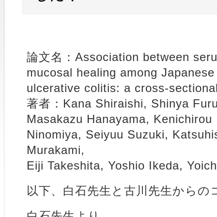
論文名：Association between serum 
mucosal healing among Japanese 
ulcerative colitis: a cross-sectiona
著者：Kana Shiraishi, Shinya Furu
Masakazu Hanayama, Kenichirou 
Ninomiya, Seiyuu Suzuki, Katsuhi
Murakami,
Eiji Takeshita, Yoshio Ikeda, Yoic
以下、白石先生と古川先生からの
白石先生より