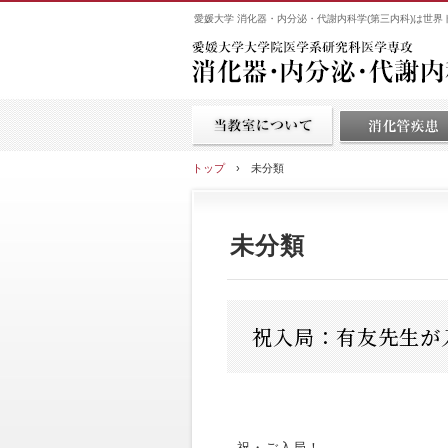
愛媛大学 消化器・内分泌・代謝内科学(第三内科)は世
トップ
›
未分類
未分類
祝入局：有友先生が
祝・ご入局！