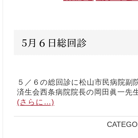
5月６日総回診
５／６の総回診に松山市民病院副
済生会西条病院院長の岡田眞一先
(さらに…)
CATEGO