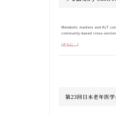
Metabolic markers and ALT cutof
community-based cross-section
(さらに…)
第23回日本老年医