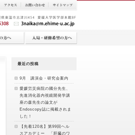
最近の投稿
9月 講演会・研究会案内
愛媛労災病院の國分先生、
先進消化器内視鏡開発学講
座の森先生の論文が
Endoscopy誌に掲載されま
した！
【先着120名】第99回ヘル
スアカデミー 「肝臓のワ